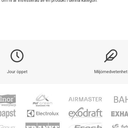
 om ni är intresserad av en produkt i denna kategori.
Jour öppet
Miljömedvetenhet