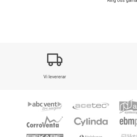
Ring oss gärna
Vi levererar