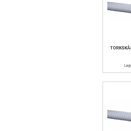
TORKSKÅ
Lage