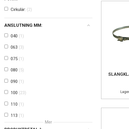
Cirkulär:
2
ANSLUTNING MM:
040
1
063
3
075
1
080
5
SLANGKL
090
1
Lager
100
23
110
1
113
1
Mer
120
1