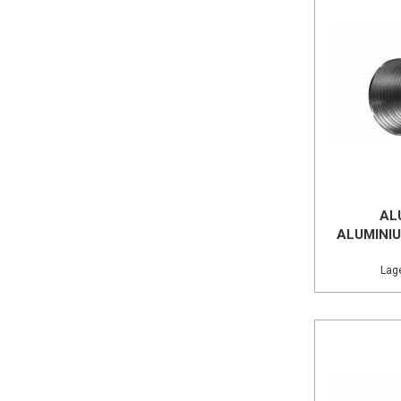
AL
ALUMINI
Lage