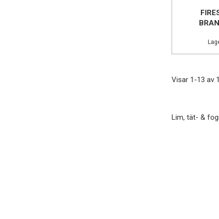
FIRE
BRAN
Lage
Visar 1-13 av 
Lim, tät- & f