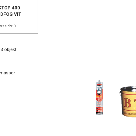
STOP 400
DFOG VIT
rsaldo: 0
13 objekt
ogmassor