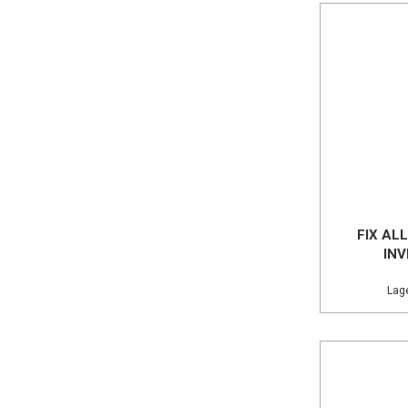
FIX AL
INV
Lage