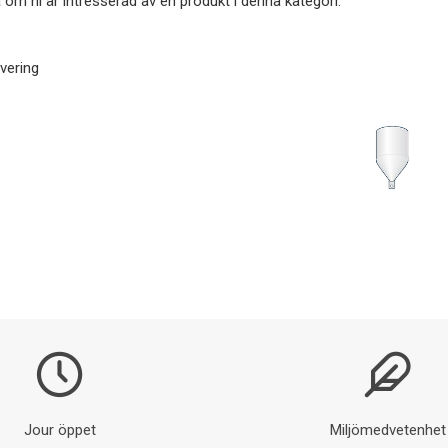
 om ni är intresserad av en produkt i denna kategori.
vering
Jour öppet
Miljömedvetenhet