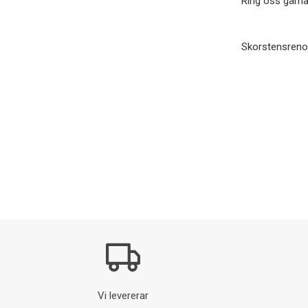
Ring oss gärna
Skorstensreno
Vi levererar