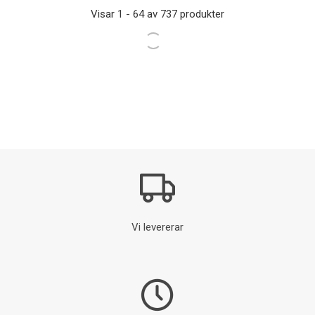
VÄGGKÅPA ONE 160
YTTERVÄGGSHUV 200
SVART RAL...
ROSTFRI
Lagersaldo: 3
Lagersaldo: 3
Visar 1 - 64 av 737 produkter